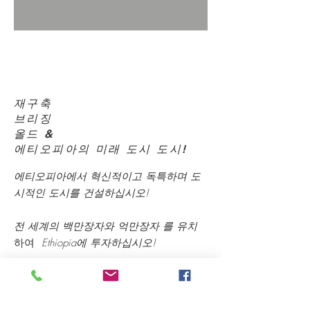
BridgingThe Old & The
Future 도시 도시 에티오피
아!
재구축
브리징
올드 &
에티오피아의 미래 도시 도시!
에티오피아에서 혁신적이고 독특하며 도
시적인 도시를 건설하십시오!
전 세계의
백만장자와 억만장자 를 유치
하여
Ethiopia에 투자하십시오!
전 세계에서 수백만 명의 관광객을 에티오
피아로 끌어들일 것입니다!