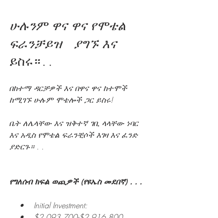
ሁሉንም ዋና ዋና የሞቴል
ፍራንቻይዝ ያግኙ እና
ይስሩ። . .
በከተማ ዳርቻዎች እና በዋና ዋና ከተሞች
ከሚገኙ ሁሉም ሞቴሎች ጋር ይስሩ!
ቤት ለሌላቸው እና ዝቅተኛ ገቢ ላላቸው ነባር
እና አዲስ የሞቴል ፍራንቺሶች እገዛ እና ፈንድ
ያድርጉ። . .
የግለሰብ ክፍል ወጪዎች (የዩኤስ መደበኛ) . . .
• Initial Investment:
• $2,093,700-$2,916,800