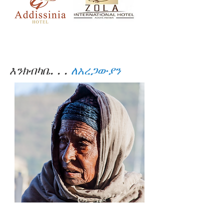
እንክብካቤ. . .
ለአረጋውያን