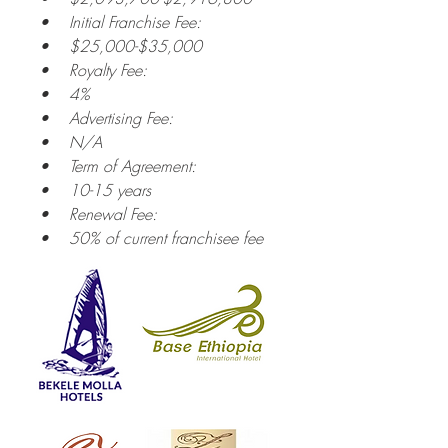
• Initial Franchise Fee:
• $25,000-$35,000
• Royalty Fee:
• 4%
• Advertising Fee:
• N/A
• Term of Agreement:
• 10-15 years
• Renewal Fee:
• 50% of current franchisee fee