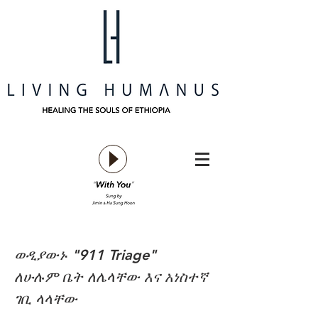
ወዲያውኑ "911 Triage"
ለሁሉም ቤት ለሌላቸው እና አነስተኛ
ገቢ ላላቸው