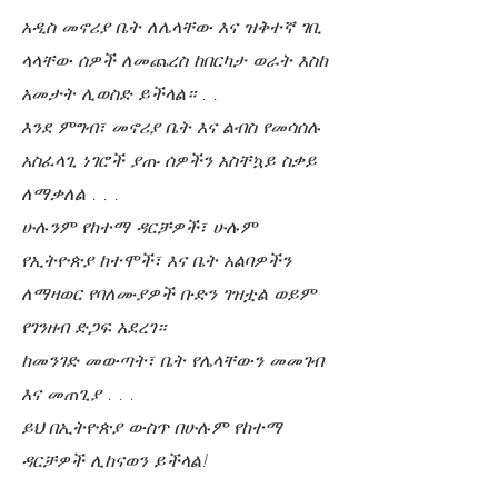
አዲስ መኖሪያ ቤት ለሌላቸው እና ዝቅተኛ ገቢ
ላላቸው ሰዎች ለመጨረስ ከበርካታ ወራት እስከ
አመታት ሊወስድ ይችላል። . .
እንደ ምግብ፣ መኖሪያ ቤት እና ልብስ የመሳሰሉ
አስፈላጊ ነገሮች ያጡ ሰዎችን አስቸኳይ ስቃይ
ለማቃለል . . .
ሁሉንም የከተማ ዳርቻዎች፣ ሁሉም
የኢትዮጵያ ከተሞች፣ እና ቤት አልባዎችን
ለማዛወር የባለሙያዎች ቡድን ገዝቷል ወይም
የገንዘብ ድጋፍ አደረገ።
ከመንገድ መውጣት፣ ቤት የሌላቸውን መመገብ
እና መጠጊያ . . .
ይህ በኢትዮጵያ ውስጥ በሁሉም የከተማ
ዳርቻዎች ሊከናወን ይችላል!