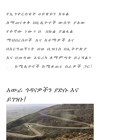
የኢንተርስቴት ሀይዌይን ክፍል
ለማጠናቀቅ በቢሊዮኖች ውስጥ ያለው
የትኛው ነው። በ በኩል ያልፋል
ማህበረሰቦች
እና ከተማዎች እና
በእርግጠኝነት ብዙ ቢዝነስ በኢትዮጵያ
እና በመላው አፍሪካ ለማምጣት ይረዳል።
. . ከሚሊዮኖች ከሚቆጠሩ ስራዎች ጋር!
አውራ ጎዳናዎችን ያድሱ እና
ይገንቡ!