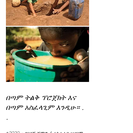
በጣም ትልቅ ፕሮጀክት እና
በጣም አስፈላጊም እንዲሁ። .
.