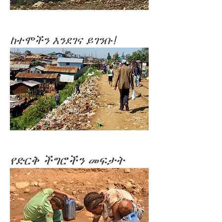
ከተሞችን እንደገና ይገንቡ!
የድርቅ ችግሮችን መፍታት