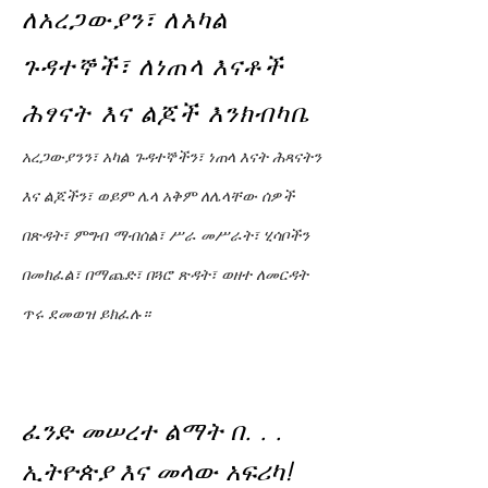
ለአረጋውያን፣ ለአካል
ጉዳተኞች፣ ለነጠላ እናቶች
ሕፃናት እና ልጆች እንክብካቤ
አረጋውያንን፣ አካል ጉዳተኞችን፣ ነጠላ እናት ሕጻናትን
እና ልጆችን፣ ወይም ሌላ አቅም ለሌላቸው ሰዎች
በጽዳት፣ ምግብ ማብሰል፣ ሥራ መሥራት፣ ሂሳቦችን
በመክፈል፣ በማጨድ፣ በጓሮ ጽዳት፣ ወዘተ ለመርዳት
ጥሩ ደመወዝ ይክፈሉ።
ፈንድ መሠረተ ልማት በ. . .
ኢትዮጵያ እና መላው አፍሪካ!