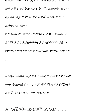
ከ2020 መገባደጃ ጀምሮ 4 ተከታታይ ዝናባማ
ወቅቶችን ተከትሎ ባለፉት 40 አመታት ውስጥ
ከታዩት እጅግ የከፋ ድርቅዎች አንዱ የሆነው
ኢትዮጵያ ነው።
የተራዘመው ድርቅ በእንሰሳት ላይ የተመሰረተ
ደካማ ኑሮን እያስተጓጎለ እና እየተባባሰ ያለው
የምግብ ዋስትና እና የተመጣጠነ ምግብ እጥረት...
.
አንዲት ወጣት ኢትዮጵያ ውስጥ ከወንዝ የተቀዳ
ውሀ ትጠጣለች። . . ወደ 49 ሚሊዮን የሚጠጉ
ሰዎች ንፁህ ውሃ የማያገኙበት። . .
ኢንቨስት ወይም ፈንድ . . .