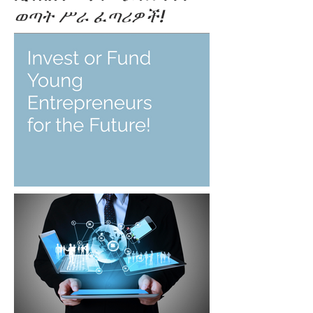
ወጣት ሥራ ፈጣሪዎች!